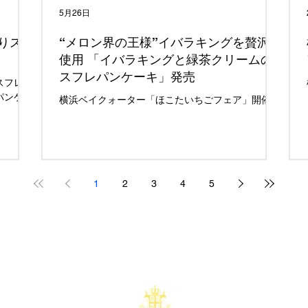
5月26日
りスフ
“メロン界の王様”イバラキングを贅沢に
使用 「イバラキングと緑茶クリームの
スフレパンケーキ」発売
スフレパ
パンケー
横浜ベイクォーター「ほこたいちごフェア」開催！
1
2
3
4
5